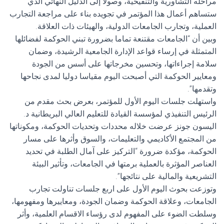
مراحله التشاورية والتنقيحية، وصولا إلى الدليل النهائي الذي
ستساهم أعمال هذا المؤتمر في تجويده بناء على مراجعة التجارب
العملية، وتجارب الجامعات الدولية، والهيئات ذات العلاقة.
وبين أن “الجامعات مقتنعة تماما بضرورة تبني الحوكمة لفضائلها
المتمثلة في إرساء قواعد الإدارة الجامعية الرشيدة، وضمان
سلامة إجراءاتها، وتحسين مخرجاتها على أسس من الجودة
ومعايير الحوكمة التي أصبحت اليوم مقياسا دوليا لمدى نجاحها
وتقدمها”.
واستهلت جلسات اليوم الأول للمؤتمر، بعرض بحث مقدم من
الرئيس التنفيذي لمؤسسة القيادة للتعليم العالي البريطانية د.
اليسون جونز عرضت خلاله محددات وتحديات الحوكمة، ومكوناتها
من المجتمع الأكاديمي والتعليمات، والسوق وأثرها على مسار
الحوكمة، مؤكدة ضرورة “التركيز على آمال الطلبة في تحديد
العناصر المؤثرة بالعملية برمتها في الجامعات، وتأثير البيئة
التشريعية والمالية على نتائجها”.
وتوزعت بحوث اليوم الأول على اربع جلسات تناولت تجارب
الجامعات، وعلاقة الحوكمة وضمان الجودة، ومعاييرها ومفهومها،
وسلطت الضوء على المفهوم لدى رؤساء الاقسام العلمية، وأثر