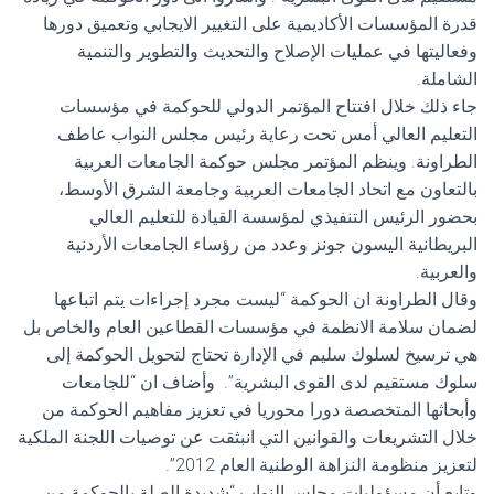
قدرة المؤسسات الأكاديمية على التغيير الايجابي وتعميق دورها
وفعاليتها في عمليات الإصلاح والتحديث والتطوير والتنمية
الشاملة
.
جاء ذلك خلال افتتاح المؤتمر الدولي للحوكمة في مؤسسات
التعليم العالي أمس تحت رعاية رئيس مجلس النواب عاطف
الطراونة.
وينظم المؤتمر مجلس حوكمة الجامعات العربية
بالتعاون مع اتحاد الجامعات العربية وجامعة الشرق الأوسط،
بحضور الرئيس التنفيذي لمؤسسة القيادة للتعليم العالي
البريطانية اليسون جونز وعدد من رؤساء الجامعات الأردنية
والعربية
.
وقال الطراونة ان الحوكمة “ليست مجرد إجراءات يتم اتباعها
لضمان سلامة الانظمة في مؤسسات القطاعين العام والخاص بل
هي ترسيخ لسلوك سليم في الإدارة تحتاج لتحويل الحوكمة إلى
سلوك مستقيم لدى القوى البشرية”. وأضاف ان “للجامعات
وأبحاثها المتخصصة دورا محوريا في تعزيز مفاهيم الحوكمة من
خلال التشريعات والقوانين التي انبثقت عن توصيات اللجنة الملكية
لتعزيز منظومة النزاهة الوطنية العام 2012”.
وتابع أن مسؤوليات مجلس النواب “شديدة الصلة بالحوكمة من