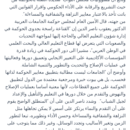
حيث التشريع والرقابة على الأداء الحكومي واقرار القوانين التي
باتت تأخذ بالاعتبار معايير النزاهة والشفافية والمساءلة”.
من جهته، قال الأمين العام لمجلس حوكمة الجامعات العربية
الدكتور يعقوب ناصر الدين إن “القناعة راسخة بجدوى الحوكمة في
إدارة شؤون التعليم العالي والحاجة إليها لمواجهة التحديات
والصعوبات التي يتعرض لها قطاع التعليم العالي والبحث العلمي
في الوطن العربي”، مشيرا الى دور الحوكمة في زيادة قدرة
المؤسسات الأكاديمية على التغيير الايجابي وتعميق دورها وفعاليتها
في عمليات الإصلاح والتحديث والتطوير والتنمية الشاملة.
وأوضح أن “الجامعات ليست مطالبة بتطبيق معايير الحوكمة لذاتها
فحسب، بل هي بيوت خبرة ومرجعية معتمدة من الدول لتطبيق
الحوكمة على جميع القطاعات، لأنها معنية أساسا بعمليات الإصلاح
والنهوض والتقدم من خلال دورها في التعليم والتأهيل والإعداد
لجيل الشباب”. وشدد ناصر الدين على أن “المنطلق الواضح يقوم
على أن التقدم والنماء يرتكز على أسس لا يمكن تجاهلها مثل
النزاهة والشفافية والمساءلة وحسن الأداء وتطويره، تبعا لتطور
الزمن وتغير الأساليب وتجدد الوسائل، وغير ذلك مما يتوجب على