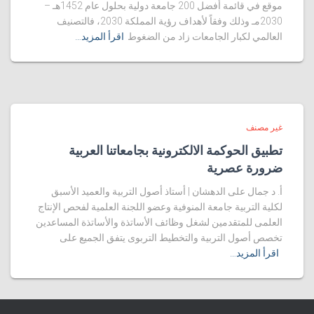
موقع في قائمة أفضل 200 جامعة دولية بحلول عام 1452هـ –
2030مـ وذلك وفقاً لأهداف رؤية المملكة 2030، فالتصنيف
العالمي لكبار الجامعات زاد من الضغوط
اقرأ المزيد…
غير مصنف
تطبيق الحوكمة الالكترونية بجامعاتنا العربية
ضرورة عصرية
أ. د جمال على الدهشان | أستاذ أصول التربية والعميد الأسبق
لكلية التربية جامعة المنوفية وعضو اللجنة العلمية لفحص الإنتاج
العلمى للمتقدمين لشغل وظائف الأساتذة والأساتذة المساعدين
تخصص أصول التربية والتخطيط التربوى يتفق الجميع على
اقرأ المزيد…